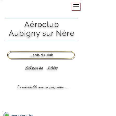
Aéroclub
Aubigny sur Nère
La vie du Club
Année 2021
La convivialité, avec ou sans avion ....
Retour Vie du Club