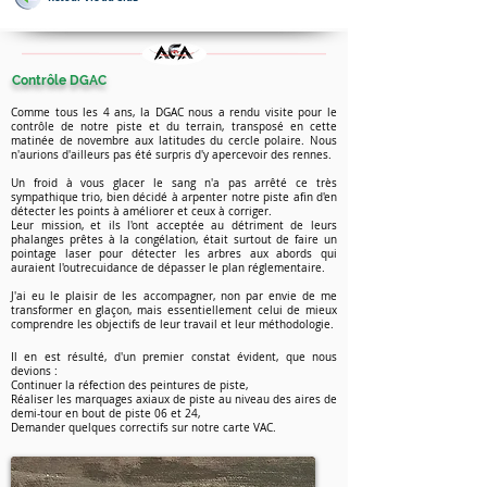
Contrôle DGAC
Comme tous les 4 ans, la DGAC nous a rendu visite pour le
contrôle de notre piste et du terrain, transposé en cette
matinée de novembre aux latitudes du cercle polaire.
Nous
n'aurions d'ailleurs pas été surpris d'y apercevoir des rennes.
Un froid à vous glacer le sang n'a pas arrêté ce très
sympathique trio, bien décidé à arpenter notre piste afin d'en
détecter les points à améliorer et ceux à corriger.
Leur mission, et ils l'ont acceptée au détriment de leurs
phalanges prêtes à la congélation, était surtout de faire un
pointage laser pour détecter les arbres aux abords qui
auraient l'outrecuidance de dépasser le plan réglementaire.
J'ai eu le plaisir de les accompagner, non par envie de me
transformer en glaçon, mais essentiellement celui de mieux
comprendre les objectifs de leur travail et leur méthodologie.
Il en est résulté, d'un premier constat évident, que nous
devions :
Continuer la réfection des peintures de piste,
Réaliser les marquages axiaux de piste au niveau des aires de
demi-tour en bout de piste 06 et 24,
Demander quelques correctifs sur notre carte VAC.