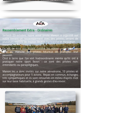
Rassemblement Extra - Ordinaires
Samedi 23 octobre, notre amie pilote Manon a organisé sur
notre terrain un rassemblement avec des pilotes venant de
plusieurs régions de France. Région Parisienne et Perpignan.
En vol, ce sont des avions comme les nôtres ... ou presque,
avec au manche des pilotes heureux de pratiquer leur
passion.
C'est à terre que l'on voit l'extraordinaire mérite qu'ils ont à
pratiquer notre sport favori : ce sont des pilotes non-
entendants ou paraplégiques.
Manon les a donc invités sur notre aérodrome, 10 pilotes et
accompagnateurs pour 5 avions. Repas en commun, échanges
très sympathiques et ils sont retournés en milieu d'après midi
sur leur base habituelle, à grands gestes d'au-revoir.