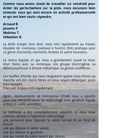
Comme nous avons choisi de travailler un vendredi pour
éviter les perturbations sur la piste, nous excusons bien
entendu ceux qui sont encore en activité professionnelle
et qui ont bien voulu répondre.
Arnaud B.
Josselin P.
Mathieu T.
Sébastien B.
La belle troupe s'est donc mise très rapidement au travail,
équipée de couteaux, couteaux à huitres (très pratique pour
ce genre d'activité), machette, binette et autre tournevis.
Le mieux équipé, et qui nous a grandement sauvé la mise,
était Denis avec sa remorque, son groupe électrogène, sa
débroussailleuse à brosse métallique, sa grosse souffleuse ...
Les touffes d'herbe qui nous narguaient quand nous étions au
manche ont été moins fières en nous voyant débarquer aussi
bien équipés.
Elles ont disparu très rapidement.
Agnès, représentante de l'entreprise COLAS, nous a rejoints
pour une démonstration de rebouchage avec goudron liquide
à froid et sable préenduit.
La méthode a été immédiatement adoptée, et nous nous
sommes attelés à l'opération rebouchage.
une personne pour déposer le sable normal fin en fond de
fissure
une qui dépose le sable saturé
une qui dépose le goudron
une qui remet du sable saturé par dessus