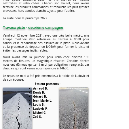
nettoyées et rebouchées. Chacun son boulot, nous avons
terminé les produits commandés et rebouché les plus grosses
crevasses, hors bandes blanches, juste pour l'apéro.
La suite pour le printemps 2022.
Travaux piste - deuxième campagne
Vendredi 12 novembre 2021, avec une très belle météo, une
équipe modifiée s'est retrouvée au terrain à 9h30 pour
continuer le rebouchage des fissures de la piste. Nous avions
eu la prudence de déposer un NOTAM pour fermer la piste et
éviter les passages indésirables.
Nous avons mis la journée pour reboucher environ 190
mètres de fissures, un magnifique résultat. Certains d'entre
nous ont dû nous quitter à midi par obligation, remplacés par
d'autres qui sont venus nous rejoindre à 14h30.
Le repas de midi a été pris ensemble, à la table de Ludovic et
de son épouse.
Étaient présents :
Arnaud B.
Denis B.
Gérard B.
Jean-Marie L.
Louis B.
Ludovic P.
Michel G.
Zoé K.