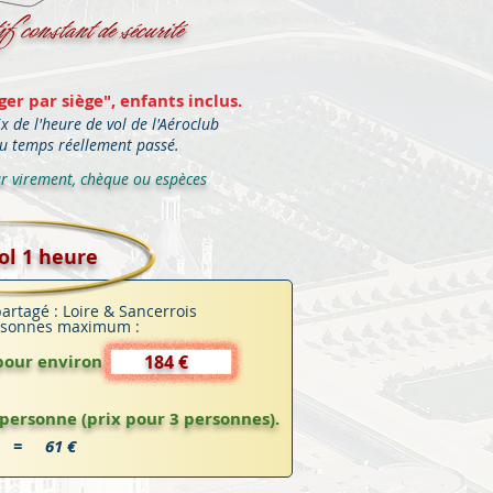
if constant de sécurité
ger par siège", enfants inclus.
x de l'heure de vol de l'Aéroclub
u temps réellement passé.
 virement, chèque ou espèces
ol 1 heure
artagé : Loire & Sancerrois
rsonnes maximum :
 pour environ
184 €
personne (prix pour 3 personnes).
3 =
61 €