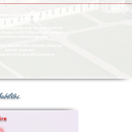
savoir que la météo est une de nos
premières contraintes.
s inoubliables avec un maximum de
us tenons systématiquement compte
conditions météorologiques.
donc toujours être reporté, même au
dernier moment.
ote en est le seul décisionnaire.
abilités.
ire