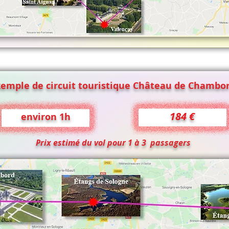
xemple de circuit touristique Château de Chambo
184 €
environ 1h
Prix estimé du vol pour 1 à 3 passagers