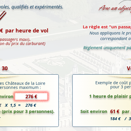
Avec un object
voles, qualifiés et expérimentés.
La règle est "un passa
 €
par
heure
de vol
Nous appliquons le pri
correspondant a
 passagers maxi)
.
ion du prix du carburant)
Règlement uniquement par
 30
V
Exemple de coût p
es Châteaux de la Loire
pour 3 pe
 personnes maximum :
1 heure de plaisir
environ
276 €
€
X 1,5 =
276 €
 (prix pour 3 personnes).
Soit environ
61 €
par 
€
184 €
/ 