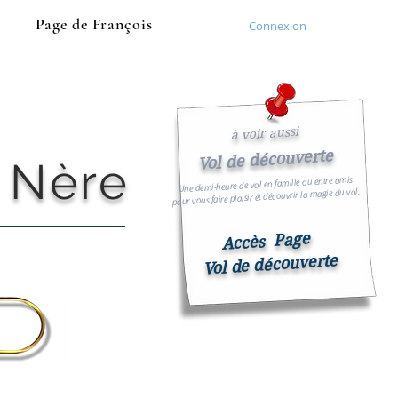
Page de François
Connexion
à voir aussi
Vol de découverte
 Nère
Une demi-heure de vol en famille ou entre amis
pour vous faire plaisir et découvrir la magie du vol.
Accès Page
Vol de découverte