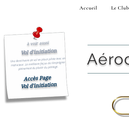
Accueil
Le Club
à voir aussi
Vol d'initiation
Aéro
Une demi-heure de vol en place pilote avec un
La meilleure façon de s'imprégner
instructeur.
du plaisir du pilotage.
pleinement
Accès Page
Vol d'initiation