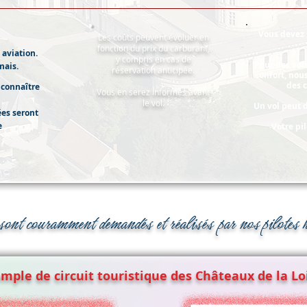
Vous devez 
Les coûts peuvent évoluer en
fonction du prix du carburant,
 aviation.
y compris en cas de
Pour des vol
mais.
réservation anticipée.
confort, no
des 
 connaître
Vous en serez informés avant
le vol.
Un vol peut 
ées seront
e
Votre pil
sont couramment demandés et réalisés par nos pilotes h
mple de circuit touristique des Châteaux de la Lo