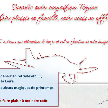
Survolez notre magnifique Région
aire plaisir en famille, entre amis ou offr
'est vous qui déterminez le temps de vol en fonction de votre budge
épart en retraite etc ... ,
la Loire,
 couleurs magiques de printemps
 faire plaisir à moindre coût.