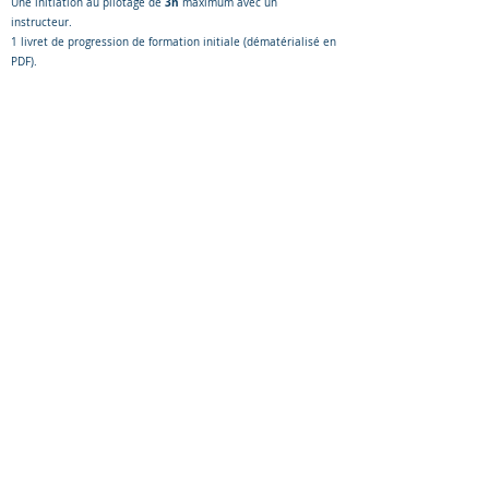
3h
Une initiation au pilotage de
maximum avec un
instructeur.
1 livret de progression de formation initiale (dématérialisé en
PDF).
1 licence fédérale « Initiation au pilotage » dématérialisée.
2 extraits dématérialisés d’info Pilote, le magazine
d’information de la Fédération Française aéronautique.
3 h
Coût du Passeport "Montée initiale"
472 €
Présentation des passeports sur le site de la FFA
Pour souscrire un Passeport :